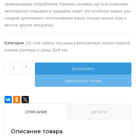
привлекающие потребителя. Наличие застежки zip-lock позволяет
многократно открывать и закрывать пакет, что особенно важно для
товаров длительного использования (каши, специи, корма, соль и
многие другие продукты).
Категории:
Zip-lock пакеты: продажа разноцветных зиплок пакетов,
разные размеры и цены
,
Дой пак
+
В КОРЗИНУ
Количество
-
Пакеты
ЗАКАЗАТЬ В 1 КЛИК
22х30
дой
пак,
белые.
100Шт./
ОПИСАНИЕ
ДЕТАЛИ
Уп.
Описание товара