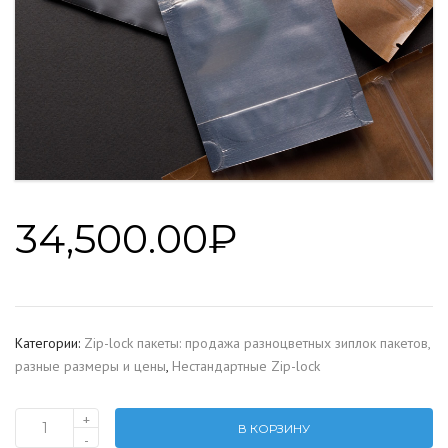
34,500.00
₽
Категории:
Zip-lock пакеты: продажа разноцветных зиплок пакетов,
разные размеры и цены
,
Нестандартные Zip-lock
+
В КОРЗИНУ
Количество
-