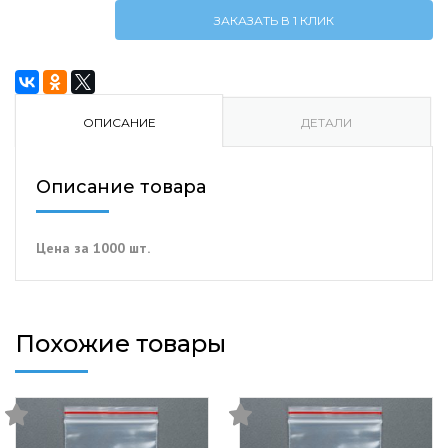
Пакеты
ЗАКАЗАТЬ В 1 КЛИК
35х35х100
сер.
мет.
с
ручками.
ОПИСАНИЕ
ДЕТАЛИ
1000Шт./
Уп.
Описание товара
Цена за 1000 шт.
Похожие товары