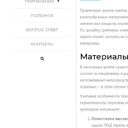
ПРИМЕНЕНИЯ
ЮВЕЛИРНОМ ПРОИЗВОДСТ
ЛОГОТИПОМ
Практичные зиплок-пакеты
ИСПОЛЬЗУЕМЫЕ ДЛЯ
ДОЙ-ПАК, ТРЕХШОВНЫЕ И
ПОЛЕЗНОЕ
разнообразных материалов
химических веществ, косме
ТОВАРОВ
ПЯТИШОВНЫЕ ПАКЕТЫ
ВОПРОС-ОТВЕТ
По дизайну грипперы очень
пакета может состоять из 
ЗИПЛОК-ПАКЕТЫ КАК
МНОГОСЛОЙНЫЕ ПАКЕТЫ С
материалы.
КОНТАКТЫ
ОРГАНАЙЗЕР – ДЕРЖИМ В
ПЕЧАТЬЮ
Материалы 
ПОРЯДКЕ ЛИЧНЫЕ ВЕЩИ
ВЕШАЛКИ САМОКЛЕЯЩИЕС
В настоящее время сущест
ХЕНД-МЕЙД
состоит из мешковины и ра
ЗАСТЕЖКА ДЛЯ ПАКЕТОВ
изготавливают непосредст
ДОЙ-ПАК
КУЛИНАРИЯ
отдельно – в этом случае 
Учитывая особенности тех
ПИЩЕВАЯ
герметичности, перечень 
ПРОМЫШЛЕННОСТЬ
грипперов используют:
Полиэтилен высок
ЗИП-ЛОК ПАКЕТЫ ДЛЯ
сырье. ПНД пакеты 