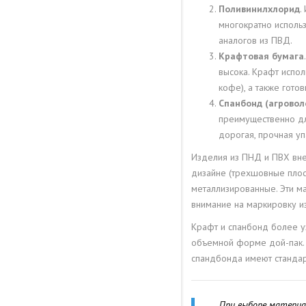
ШВЕЙНОЙ ФУРНИТУРЫ
Поливинилхлорид
.
многократно использ
ПРОДАЖА СУВЕНИРОВ
аналогов из ПВД.
Крафтовая бумага
ФАРМАКОЛОГИЯ
высока. Крафт испо
кофе), а также гото
Спанбонд (агровол
В НАУКЕ
преимущественно для
дорогая, прочная уп
ПРИМЕНЕНИЕ ЗИП-ЛОК
Изделия из ПНД и ПВХ вне
ПАКЕТОВ В КРИМИНАЛИСТИ
дизайне (трехшовные плос
металлизированные. Эти м
ПРИМЕНЕНИЕ ЗИП-ЛОК
внимание на маркировку и
ПАКЕТОВ В ХИМИЧЕСКОМ
Крафт и спанбонд более 
ПРОИЗВОДСТВЕ
объемной форме дой-пак. 
спандбонда имеют стандар
СЕЛЬСКОЕ ХОЗЯЙСТВО
При выборе материа