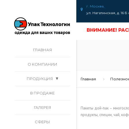
г. Москва,
ул. Нагатинская, д. 16 Б 
ВНИМАНИЕ! РА
ВНИМАНИЕ! РА
ГЛАВНАЯ
О КОМПАНИИ
ПРОДУКЦИЯ
КУРЬЕРСКИЕ ПАКЕТЫ
Главная
Полезно
В ПРОДАЖЕ
ПАКЕТЫ СО СЛАЙДЕРОМ
ГАЛЕРЕЯ
ЗИП-ЛОК ПАКЕТЫ
Пакеты дой-пак – многосло
продукты, специи, чай, ко
ZIP-LOCK ПАКЕТЫ В
ПАКЕТЫ ZIP-LOCK С
СФЕРЫ