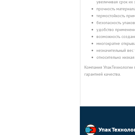
ШВЕЙНОЙ ФУРНИТУРЫ
термостойкость прим
безопасность упако
ПРОДАЖА СУВЕНИРОВ
удобство применени
возможность создан
ФАРМАКОЛОГИЯ
многократне открыв
незначительный вес
В НАУКЕ
относительно низкая
Компания УпакТехнологии 
ПРИМЕНЕНИЕ ЗИП-ЛОК
гарантией качества.
ПАКЕТОВ В КРИМИНАЛИСТИ
ПРИМЕНЕНИЕ ЗИП-ЛОК
ПАКЕТОВ В ХИМИЧЕСКОМ
ПРОИЗВОДСТВЕ
СЕЛЬСКОЕ ХОЗЯЙСТВО