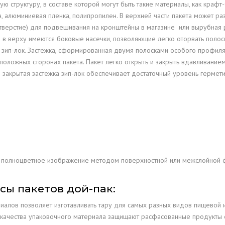
ВЕ
ю структуру, в составе которой могут быть такие материалы, как крафт-
н, алюминиевая пленка, полипропилен. В верхней части пакета может р
МЕДИЦИНСКИЕ ИЗДЕЛИЯ И
тверстие) для подвешивания на кронштейны в магазине или вырубная 
е в верху имеются боковые насечки, позволяющие легко оторвать полос
ПЕРЕВЯЗОЧНЫЕ МАТЕРИАЛЫ:
к зип-лок. Застежка, сформированная двумя полосками особого профиля
БИНТЫ, МАРЛЕВЫЕ ОТРЕЗЫ,
оложных сторонах пакета. Пакет легко открыть и закрыть вдавливание
ВАТА, МАСКИ МЕДИЦИНСКИЕ
 закрытая застежка зип-лок обеспечивает достаточный уровень гермети
ОДЕЖДА
Я
ДЕТСКИЕ ТОВАРЫ И ИГРУШКИ
я полноцветное изображение методом поверхностной или межслойной ф
РОЗНИЧНАЯ ТОРГОВЛЯ
ЗИП-ЛОК ПАКЕТЫ ДЛЯ КОФЕ
КРАФТОВЫЕ ДОЙ-ПАК ПАКЕТЫ
ы пакетов дой-пак:
КОСМЕТОЛОГИЧЕСКИЕ
— ПРЕМИАЛЬНАЯ УПАКОВКА
ТОВАРЫ
иалов позволяет изготавливать тару для самых разных видов пищевой
ачества упаковочного материала защищают расфасованные продукты от 
КАНЦЕЛЯРСКИЕ
ШВЕЙНОЕ ПРОИЗВОДСТВО
хранения;
 на разрыв, устойчивость к износу;