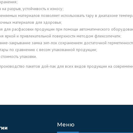
ПРИНАДЛЕЖНОСТИ
еняемых материалов позволяет использовать тару в диапазоне темпера
вочных материалов для здоровья;
СЫПУЧИЕ ВЕЩЕСТВА
я для расфасовки продукции при помощи автоматического оборудован
ия яркой и привлекательной поверхности методом флексопечати;
ДЛЯ РУКОДЕЛИЯ И
ание-закрывание замка зип-лок сохранением достаточной герметичност
МОДЕЛИРОВАНИЯ
 тары по сравнению с весом упакованной продукции;
 стоимость упаковки.
ТОВАРЫ ДЛЯ ЖИВОТНЫХ
производство пакетов дой-пак для всех видов продукции на современн
КЕ
Меню