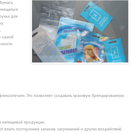
бумага,
азмещаться
ручка для
ку
,
м одной
чности.
лексопечати. Это позволяет создавать красивую брендированную
 и непищевой продукции;
влаги, посторонних запахов, загрязнений и других воздействий,