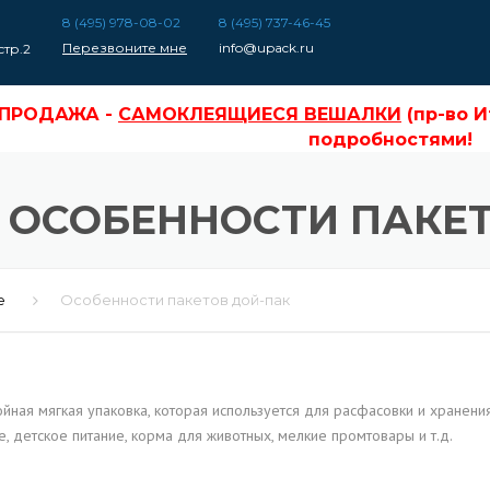
8 (495) 978-08-02
8 (495) 737-46-45
Перезвоните мне
info@upack.ru
стр.2
СПРОДАЖА -
САМОКЛЕЯЩИЕСЯ ВЕШАЛКИ
(пр-во Италия), о
СПРОДАЖА -
САМОКЛЕЯЩИЕСЯ ВЕШАЛКИ
(пр-во И
подробностями!
ОСОБЕННОСТИ ПАКЕТ
е
Особенности пакетов дой-пак
йная мягкая упаковка, которая используется для расфасовки и хранени
фе, детское питание, корма для животных, мелкие промтовары и т.д.