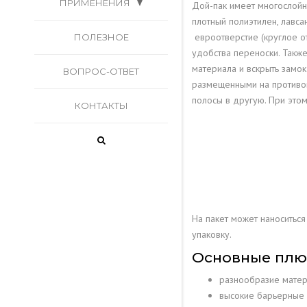
ПРИМЕНЕНИЯ
ЮВЕЛИРНОМ ПРОИЗВОДСТ
ЛОГОТИПОМ
Дой-пак имеет многослойну
плотный полиэтилен, лавса
ИСПОЛЬЗУЕМЫЕ ДЛЯ
евроотверстие (круглое о
ДОЙ-ПАК, ТРЕХШОВНЫЕ И
ПОЛЕЗНОЕ
удобства переноски. Такж
ТОВАРОВ
ПЯТИШОВНЫЕ ПАКЕТЫ
материала и вскрыть замо
ВОПРОС-ОТВЕТ
размещенными на противоп
ЗИПЛОК-ПАКЕТЫ КАК
МНОГОСЛОЙНЫЕ ПАКЕТЫ С
полосы в другую. При этом
КОНТАКТЫ
ОРГАНАЙЗЕР – ДЕРЖИМ В
ПЕЧАТЬЮ
ПОРЯДКЕ ЛИЧНЫЕ ВЕЩИ
ВЕШАЛКИ САМОКЛЕЯЩИЕС
ХЕНД-МЕЙД
ЗАСТЕЖКА ДЛЯ ПАКЕТОВ
На пакет может наноситьс
ДОЙ-ПАК
КУЛИНАРИЯ
упаковку.
Основные плюс
ПИЩЕВАЯ
ПРОМЫШЛЕННОСТЬ
разнообразие матер
высокие барьерные к
ЗИП-ЛОК ПАКЕТЫ ДЛЯ
увеличивая срок их 
прочность материала