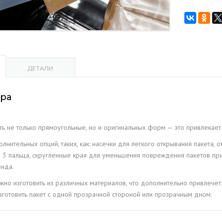
ПРИНАДЛЕЖНОСТИ
Пакеты
25х30+4,5
дой
СЫПУЧИЕ ВЕЩЕСТВА
пак,
черные.
ДЛЯ РУКОДЕЛИЯ И
100Шт./
МОДЕЛИРОВАНИЯ
ДЕТАЛИ
Уп.
ТОВАРЫ ДЛЯ ЖИВОТНЫХ
ара
КЕ
ть не только прямоугольные, но и оригинальных форм — это привлекает
нительных опций, таких, как: насечки для легкого открывания пакета, 
д 3 пальца, скругленные края для уменьшения повреждения пакетов при
вида.
жно изготовить из различных материалов, что дополнительно привлече
готовить пакет с одной прозрачной стороной или прозрачным дном.