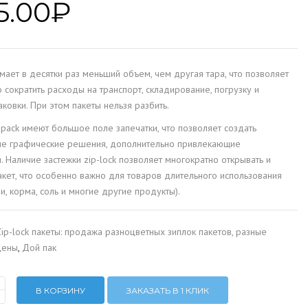
5.00
₽
мает в десятки раз меньший объем, чем другая тара, что позволяет
 сократить расходы на транспорт, складирование, погрузку и
аковки. При этом пакеты нельзя разбить.
pack имеют большое поле запечатки, что позволяет создать
ые графические решения, дополнительно привлекающие
. Наличие застежки zip-lock позволяет многократно открывать и
акет, что особенно важно для товаров длительного использования
ии, корма, соль и многие другие продукты).
ip-lock пакеты: продажа разноцветных зиплок пакетов, разные
цены
,
Дой пак
В КОРЗИНУ
ЗАКАЗАТЬ В 1 КЛИК