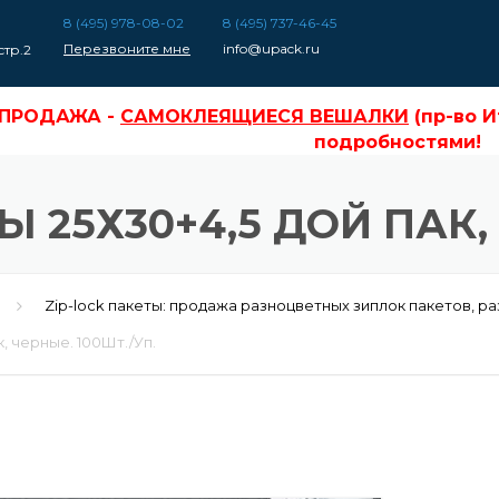
8 (495) 978-08-02
8 (495) 737-46-45
Перезвоните мне
info@upack.ru
стр.2
СПРОДАЖА -
САМОКЛЕЯЩИЕСЯ ВЕШАЛКИ
(пр-во Италия), о
СПРОДАЖА -
САМОКЛЕЯЩИЕСЯ ВЕШАЛКИ
(пр-во И
подробностями!
 25Х30+4,5 ДОЙ ПАК, 
Zip-lock пакеты: продажа разноцветных зиплок пакетов, р
, черные. 100Шт./Уп.