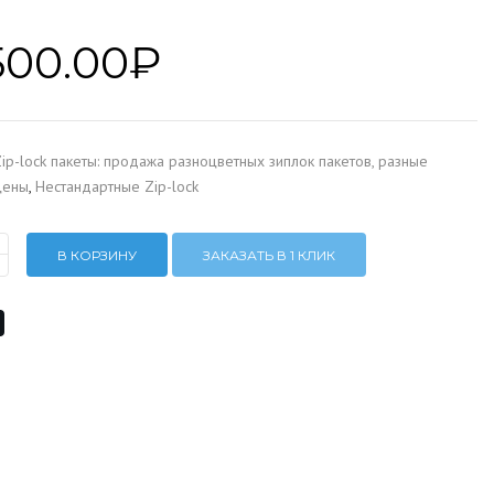
500.00
₽
ip-lock пакеты: продажа разноцветных зиплок пакетов, разные
цены
,
Нестандартные Zip-lock
В КОРЗИНУ
ЗАКАЗАТЬ В 1 КЛИК