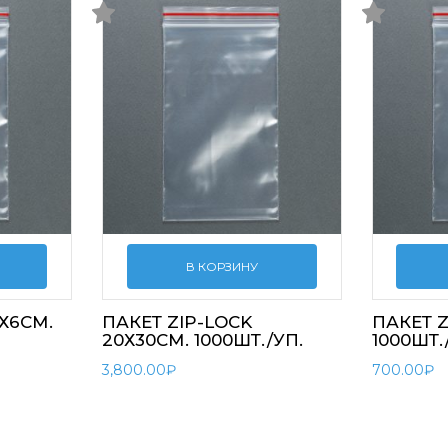
В КОРЗИНУ
4Х6СМ.
ПАКЕТ ZIP-LOCK
ПАКЕТ Z
20Х30СМ. 1000ШТ./УП.
1000ШТ.
3,800.00
₽
700.00
₽