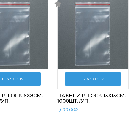
В КОРЗИНУ
В КОРЗИНУ
IP-LOCK 6Х8СМ.
ПАКЕТ ZIP-LOCK 13Х13СМ.
/УП.
1000ШТ./УП.
1,600.00
₽