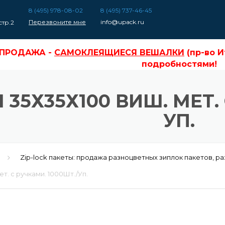
8 (495) 978-08-02
8 (495) 737-46-45
Перезвоните мне
info@upack.ru
стр.2
СПРОДАЖА -
САМОКЛЕЯЩИЕСЯ ВЕШАЛКИ
(пр-во Италия), о
СПРОДАЖА -
САМОКЛЕЯЩИЕСЯ ВЕШАЛКИ
(пр-во И
подробностями!
35Х35Х100 ВИШ. МЕТ. 
УП.
Zip-lock пакеты: продажа разноцветных зиплок пакетов, р
т. с ручками. 1000Шт./Уп.