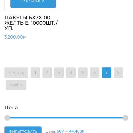
В КОРЗИНУ
ПАКЕТЫ 6Х7Х100
ЖЕЛТЫЕ. 10000ШТ./
УП.
3,200.00
₽
Назад
1
2
3
4
5
6
7
8
Next
Цена
Цена:
60₽
—
44,400₽
ФИЛЬТРОВАТЬ